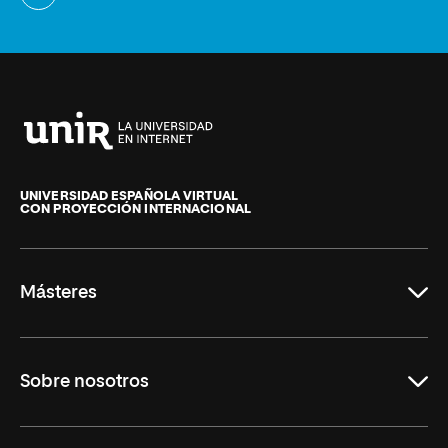
Universidad
Internacional
de
UNIVERSIDAD ESPAÑOLA VIRTUAL
CON PROYECCIÓN INTERNACIONAL
La
Rioja
Másteres
Educación
Sobre nosotros
Derecho
Ciencias de la Seguridad
Misión y Valores