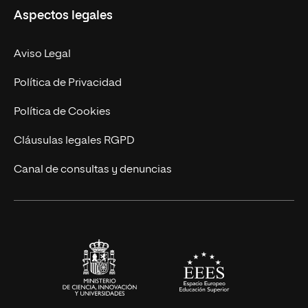
Aspectos legales
Empresa
Nuestro Equipo
MBA
Contacto
Aviso Legal
Marketing y Comunicación
Política de Privacidad
Ingeniería
Política de Cookies
Diseño
Cláusulas legales RGPD
Ciencias de la Salud
Canal de consultas y denuncias
Artes y Humanidades