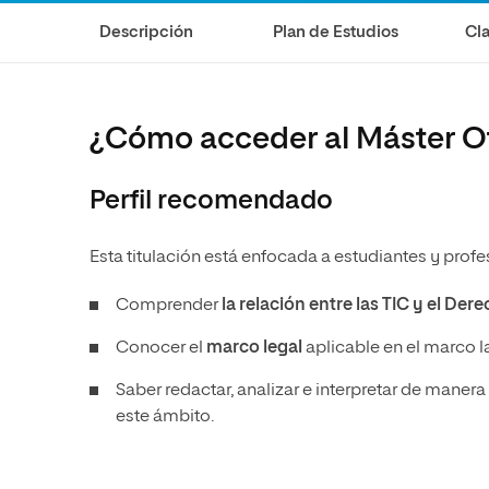
Diseño
Ingeniería y Tecnología
Descripción
Plan de Estudios
Cla
Ciencias de la Salud
Diseño
Ciencias Sociales
Ciencias de la Salud
Humanidades
Ciencias Sociales
¿Cómo acceder al Máster Of
Artes
Humanidades
Artes
Perfil recomendado
Música
Esta titulación está enfocada a estudiantes y prof
Comprender
la relación entre las TIC y el Der
Conocer el
marco legal
aplicable en el marco l
Saber redactar, analizar e interpretar de manera
este ámbito.