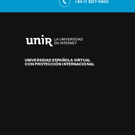
+54 11 5217-9600
Universidad
Internacional
de
UNIVERSIDAD ESPAÑOLA VIRTUAL
CON PROYECCIÓN INTERNACIONAL
La
Rioja