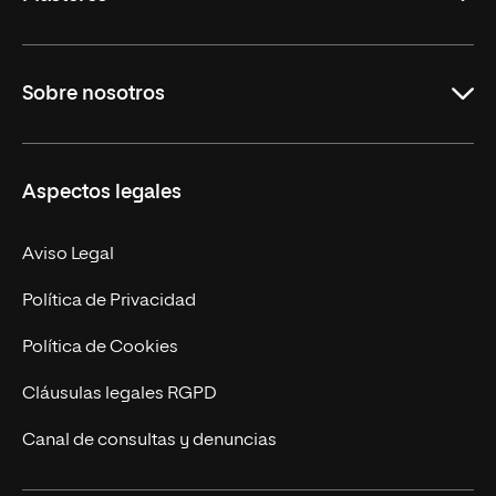
Educación
Sobre nosotros
Derecho
Ciencias de la Seguridad
Misión y Valores
Aspectos legales
Empresa
Nuestro Equipo
MBA
Contacto
Aviso Legal
Marketing y Comunicación
Política de Privacidad
Ingeniería
Política de Cookies
Diseño
Cláusulas legales RGPD
Ciencias de la Salud
Canal de consultas y denuncias
Artes y Humanidades