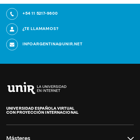
+54 11 5217-9600
¿TE LLAMAMOS?
INFOARGENTINA@UNIR.NET
Universidad
Internacional
de
UNIVERSIDAD ESPAÑOLA VIRTUAL
CON PROYECCIÓN INTERNACIONAL
La
Rioja
Másteres