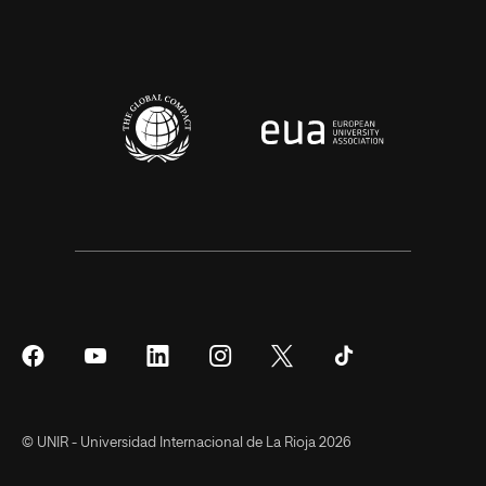
Síguenos
Síguenos
Síguenos
Síguenos
Síguenos
Síguenos
en
en
en
en
en
en
Facebook
YouTube
LinkedIn
Instagram
Twitter
Tiktok
© UNIR - Universidad Internacional de La Rioja 2026