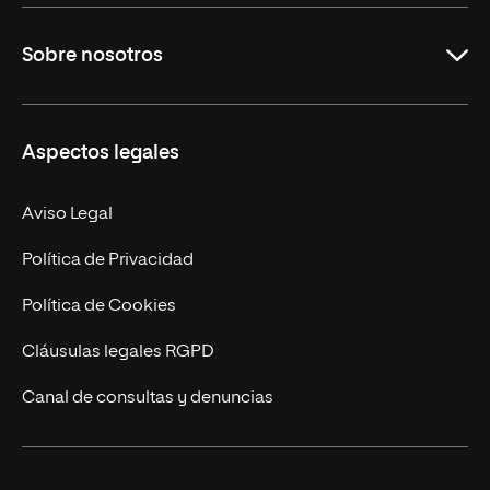
Educación
Sobre nosotros
Derecho
Ciencias de la Seguridad
Misión y Valores
Aspectos legales
Empresa
Nuestro Equipo
MBA
Contacto
Aviso Legal
Marketing y Comunicación
Política de Privacidad
Ingeniería
Política de Cookies
Diseño
Cláusulas legales RGPD
Ciencias de la Salud
Canal de consultas y denuncias
Artes y Humanidades