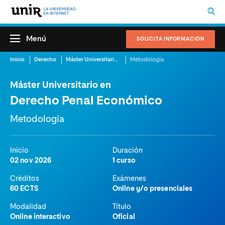
Menú
SOLICITA INFORMACIÓN
Inicio
Derecho
Máster Universitario en Derecho Penal Económico
Metodología
Máster Universitario en
Derecho Penal Económico
Metodología
Inicio
Duración
02 nov 2026
1 curso
Créditos
Exámenes
60 ECTS
Online y/o presenciales
Modalidad
Título
Online interactivo
Oficial