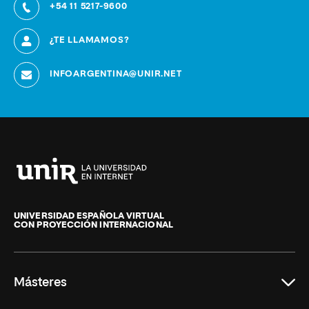
+54 11 5217-9600
¿TE LLAMAMOS?
INFOARGENTINA@UNIR.NET
Universidad
Internacional
de
UNIVERSIDAD ESPAÑOLA VIRTUAL
CON PROYECCIÓN INTERNACIONAL
La
Rioja
Másteres