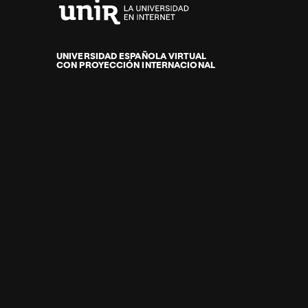
Universidad
Internacional
de
UNIVERSIDAD ESPAÑOLA VIRTUAL
CON PROYECCIÓN INTERNACIONAL
La
Rioja