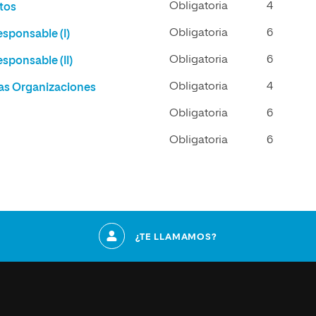
Obligatoria
4
tos
Obligatoria
6
sponsable (I)
Obligatoria
6
sponsable (II)
Obligatoria
4
las Organizaciones
Obligatoria
6
Obligatoria
6
¿TE LLAMAMOS?