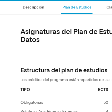
Diseño
Ingeniería y Tecnología
Descripción
Plan de Estudios
Cla
Ciencias de la Salud
Diseño
Ciencias Sociales
Ciencias de la Salud
Humanidades
Ciencias Sociales
Asignaturas del Plan de Est
Artes
Humanidades
Datos
Artes
Música
Estructura del plan de estudios
Los créditos del programa están repartidos de la s
TIPO
ECTS
Obligatorias
50
Prácticas Académicas Externas
4