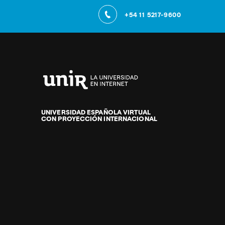
+54 11 5217-9600
Universidad
Internacional
de
UNIVERSIDAD ESPAÑOLA VIRTUAL
CON PROYECCIÓN INTERNACIONAL
La
Rioja