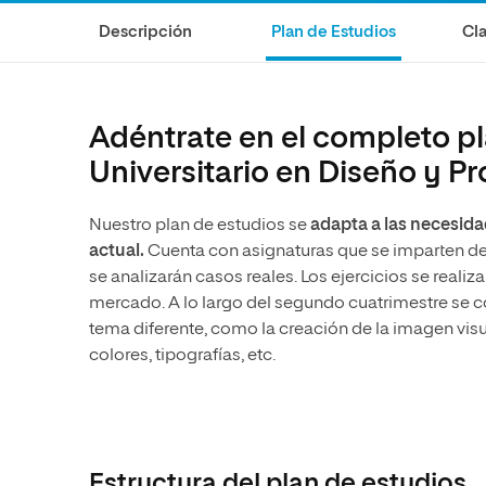
Diseño
Ingeniería y Tecnología
Descripción
Plan de Estudios
Cla
Ciencias de la Salud
Diseño
Ciencias Sociales
Ciencias de la Salud
Humanidades
Ciencias Sociales
Adéntrate en el completo pl
Artes
Humanidades
Universitario en Diseño y 
Artes
Nuestro plan de estudios se
adapta a las necesida
Música
actual.
Cuenta con asignaturas que se imparten d
se analizarán casos reales. Los ejercicios se realiz
mercado. A lo largo del segundo cuatrimestre se 
tema diferente, como la creación de la imagen visu
colores, tipografías, etc.
Estructura del plan de estudios