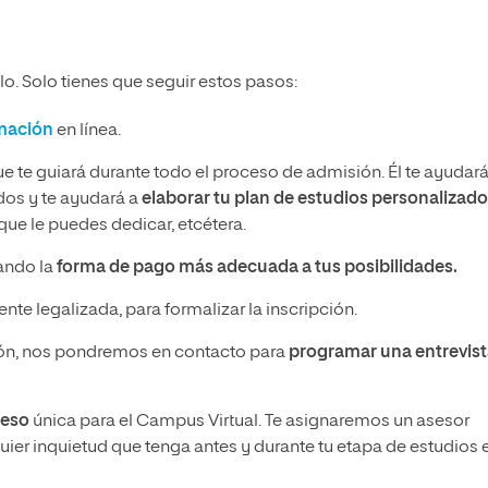
o. Solo tienes que seguir estos pasos:
rmación
en línea.
ue te guiará durante todo el proceso de admisión. Él te ayudará
idos y te ayudará a
elaborar tu plan de estudios personalizado
ue le puedes dedicar, etcétera.
nando la
forma de pago más adecuada a tus posibilidades.
nte legalizada, para formalizar la inscripción.
n, nos pondremos en contacto para
programar una entrevis
ceso
única para el Campus Virtual. Te asignaremos un asesor
ier inquietud que tenga antes y durante tu etapa de estudios 