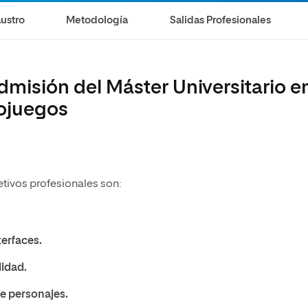
ustro
Metodología
Salidas Profesionales
dmisión del Máster Universitario e
eojuegos
jetivos profesionales son:
terfaces.
lidad.
e personajes.