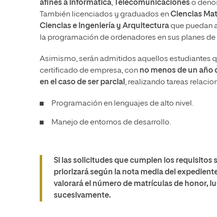
afines a Informática
,
Telecomunicaciones
o denom
También licenciados y graduados en
Ciencias Mat
Ciencias e Ingeniería y Arquitectura
que puedan ac
la programación de ordenadores en sus planes de 
Asimismo, serán admitidos aquellos estudiantes q
certificado de empresa, con
no menos de un año d
en el caso de ser parcial
, realizando tareas relaci
Programación en lenguajes de alto nivel.
Manejo de entornos de desarrollo.
Si las solicitudes que cumplen los requisitos 
priorizará según la nota media del expedien
valorará el número de matrículas de honor, lu
sucesivamente.