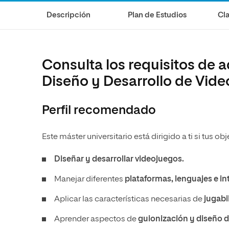
Diseño
Ingeniería y Tecnología
Descripción
Plan de Estudios
Cla
Ciencias de la Salud
Diseño
Ciencias Sociales
Ciencias de la Salud
Humanidades
Ciencias Sociales
Consulta los requisitos de a
Artes
Humanidades
Diseño y Desarrollo de Vid
Artes
Perfil recomendado
Música
Este máster universitario está dirigido a ti si tus ob
Diseñar y desarrollar videojuegos.
Manejar diferentes
plataformas, lenguajes e in
Aplicar las características necesarias de
jugabi
Aprender aspectos de
guionización y diseño d