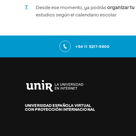
Desde ese momento, ya podrás
organizar t
estudios según el calendario escolar.
+54 11 5217-9600
Universidad
Internacional
de
UNIVERSIDAD ESPAÑOLA VIRTUAL
CON PROYECCIÓN INTERNACIONAL
La
Rioja