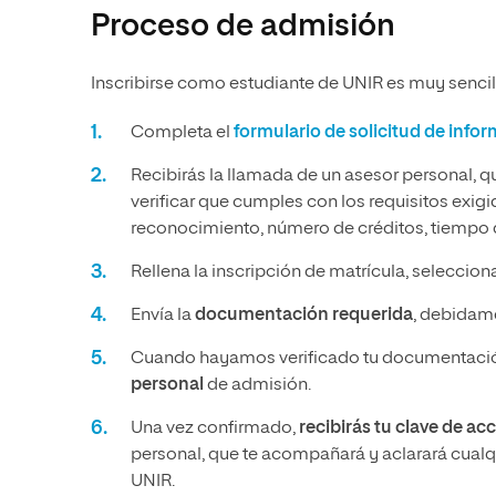
Proceso de admisión
Inscribirse como estudiante de UNIR es muy sencill
Completa el
formulario de solicitud de info
Recibirás la llamada de un asesor personal, q
verificar que cumples con los requisitos exig
reconocimiento, número de créditos, tiempo q
Rellena la inscripción de matrícula, seleccio
Envía la
documentación requerida
, debidame
Cuando hayamos verificado tu documentació
personal
de admisión.
Una vez confirmado,
recibirás tu clave de ac
personal, que te acompañará y aclarará cualqu
UNIR.