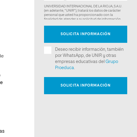
de
e
ue
eas