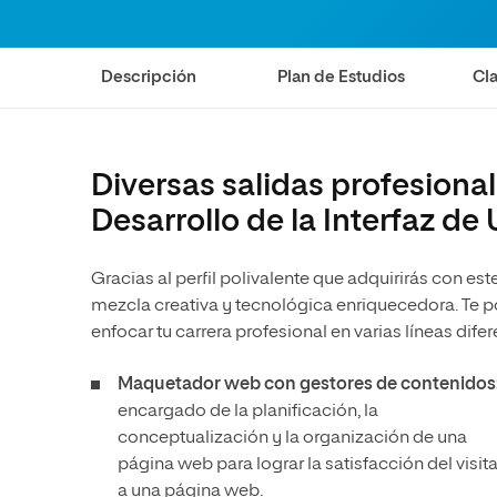
Diseño
Ingeniería y Tecnología
Ciencias de la Salud
Diseño
Descripción
Plan de Estudios
Cla
Ciencias Sociales
Ciencias de la Salud
Humanidades
Ciencias Sociales
Artes
Humanidades
Diversas salidas profesiona
Artes
Desarrollo de la Interfaz de
Música
Gracias al perfil polivalente que adquirirás con e
mezcla creativa y tecnológica enriquecedora. Te p
enfocar tu carrera profesional en varias líneas dif
Maquetador web con gestores de contenidos
encargado de la planificación, la
conceptualización y la organización de una
página web para lograr la satisfacción del visit
a una página web.