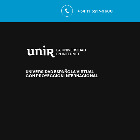
+54 11 5217-9600
Universidad
Internacional
de
UNIVERSIDAD ESPAÑOLA VIRTUAL
CON PROYECCIÓN INTERNACIONAL
La
Rioja