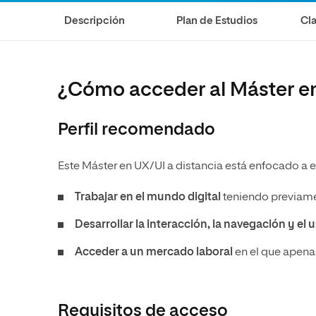
Diseño
Ingeniería y Tecnología
Descripción
Plan de Estudios
Cla
Ciencias de la Salud
Diseño
Ciencias Sociales
Ciencias de la Salud
Humanidades
Ciencias Sociales
¿Cómo acceder al Máster en
Artes
Humanidades
Artes
Perfil recomendado
Música
Este Máster en UX/UI a distancia está enfocado a 
Trabajar en el mundo digital
teniendo previame
Desarrollar la interacción, la navegación y el 
Acceder a un mercado laboral
en el que apen
Requisitos de acceso