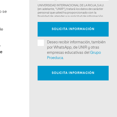
o se
de
e
ue