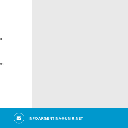
ta
en
s
INFOARGENTINA@UNIR.NET