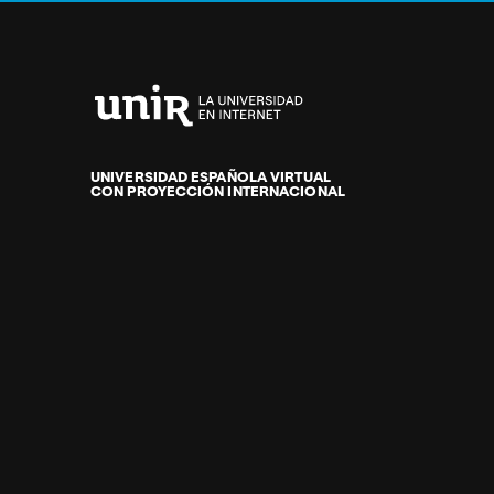
Universidad
Internacional
de
UNIVERSIDAD ESPAÑOLA VIRTUAL
CON PROYECCIÓN INTERNACIONAL
La
Rioja