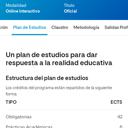
Modalidad
Título
Online interactivo
Oficial
ción
Plan de Estudios
Claustro
Metodología
Salidas Pro
Un plan de estudios para dar
respuesta a la realidad educativa
Estructura del plan de estudios
Los créditos del programa están repartidos de la siguiente
forma:
TIPO
ECTS
Obligatorias
42
Prácticas Académicas
6