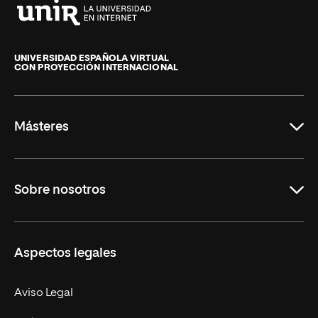
Universidad
Internacional
de
UNIVERSIDAD ESPAÑOLA VIRTUAL
CON PROYECCIÓN INTERNACIONAL
La
Rioja
Másteres
Educación
Sobre nosotros
Derecho
Ciencias de la Seguridad
Misión y Valores
Aspectos legales
Empresa
Nuestro Equipo
MBA
Contacto
Aviso Legal
Marketing y Comunicación