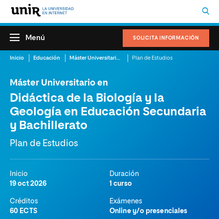
Menú
SOLICITA INFORMACIÓN
Inicio
Educación
Máster Universitario en Didáctica de la Biología y la Geología en Educación Secundaria y Bachillerato
Plan de Estudios
Máster Universitario en
Didáctica de la Biología y la
Geología en Educación Secundaria
y Bachillerato
Plan de Estudios
Inicio
Duración
19 oct 2026
1 curso
Créditos
Exámenes
60 ECTS
Online y/o presenciales