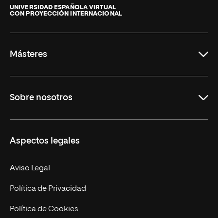
de
UNIVERSIDAD ESPAÑOLA VIRTUAL
CON PROYECCIÓN INTERNACIONAL
La
Rioja
Másteres
Educación
Sobre nosotros
Derecho
Ciencias de la Seguridad
Misión y Valores
Aspectos legales
Empresa
Nuestro Equipo
MBA
Contacto
Aviso Legal
Marketing y Comunicación
Política de Privacidad
Ingeniería
Política de Cookies