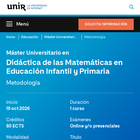
Menú
SOLICITA INFORMACIÓN
Inicio
Educación
Máster Universitario en Didáctica de las Matemáticas en Educación Infantil y Primaria
Metodología
Máster Universitario en
Didáctica de las Matemáticas en
Educación Infantil y Primaria
Metodología
Inicio
Duración
19 oct 2026
1 curso
Créditos
Exámenes
60 ECTS
Online y/o presenciales
Modalidad
Título