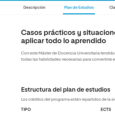
Diseño
Ingeniería y Tecnología
Descripción
Plan de Estudios
Cla
Ciencias de la Salud
Diseño
Ciencias Sociales
Ciencias de la Salud
Humanidades
Ciencias Sociales
Casos prácticos y situacion
Artes
Humanidades
aplicar todo lo aprendido
Artes
Con este Máster de Docencia Universitaria tendrá
Música
todas las habilidades necesarias para convertirte e
Estructura del plan de estudios
Los créditos del programa están repartidos de la s
TIPO
ECTS