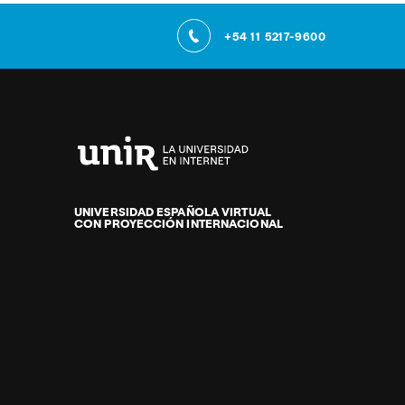
+54 11 5217-9600
Universidad
Internacional
de
UNIVERSIDAD ESPAÑOLA VIRTUAL
CON PROYECCIÓN INTERNACIONAL
La
Rioja