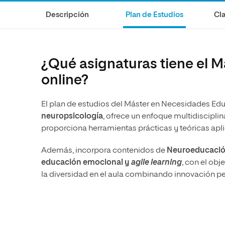
Diseño
Ingeniería y Tecnología
Descripción
Plan de Estudios
Cla
Ciencias de la Salud
Diseño
Ciencias Sociales
Ciencias de la Salud
Humanidades
Ciencias Sociales
¿Qué asignaturas tiene el M
Artes
Humanidades
online?
Artes
El plan de estudios del Máster en Necesidades Ed
Música
neuropsicología
, ofrece un enfoque multidiscipli
proporciona herramientas prácticas y teóricas apl
Además, incorpora contenidos de
Neuroeducación,
educación emocional y
agile learning
, con el ob
la diversidad en el aula combinando innovación 