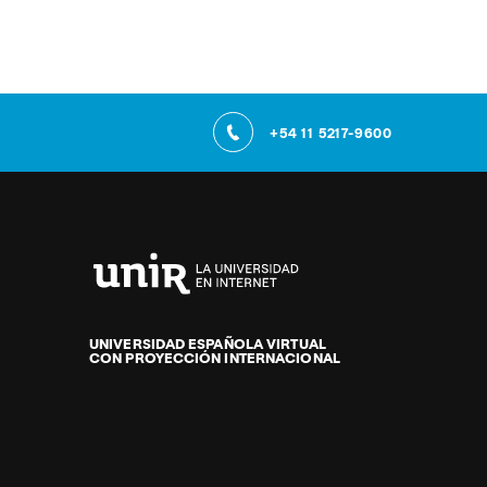
+54 11 5217-9600
Universidad
Internacional
de
UNIVERSIDAD ESPAÑOLA VIRTUAL
CON PROYECCIÓN INTERNACIONAL
La
Rioja