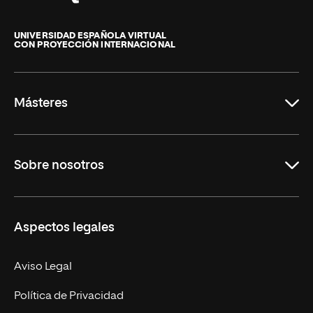
Universidad
Internacional
de
UNIVERSIDAD ESPAÑOLA VIRTUAL
CON PROYECCIÓN INTERNACIONAL
La
Rioja
Másteres
Educación
Sobre nosotros
Derecho
Ciencias de la Seguridad
Misión y Valores
Aspectos legales
Empresa
Nuestro Equipo
MBA
Contacto
Aviso Legal
Marketing y Comunicación
Política de Privacidad