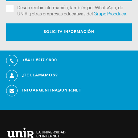
+54 11 5217-9600
¿TE LLAMAMOS?
INFOARGENTINA@UNIR.NET