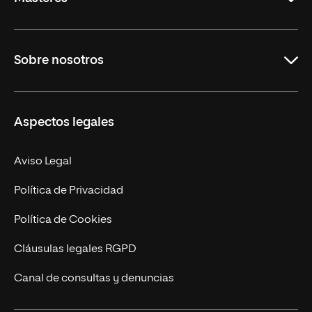
Educación
Sobre nosotros
Derecho
Ciencias de la Seguridad
Misión y Valores
Aspectos legales
Empresa
Nuestro Equipo
MBA
Contacto
Aviso Legal
Marketing y Comunicación
Política de Privacidad
Ingeniería
Política de Cookies
Diseño
Cláusulas legales RGPD
Ciencias de la Salud
Canal de consultas y denuncias
Artes y Humanidades