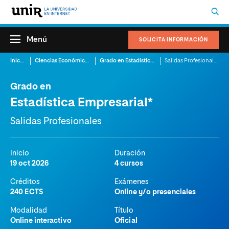
Menú
SOLICITA INFORMACIÓN
Inicio
Ciencias Económicas
Grado en Estadística Empresarial
Salidas Profesionales
Grado en
Estadística Empresarial*
Salidas Profesionales
Inicio
Duración
19 oct 2026
4 cursos
Créditos
Exámenes
240 ECTS
Online y/o presenciales
Modalidad
Título
Online interactivo
Oficial