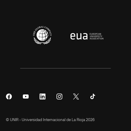
Síguenos
Síguenos
Síguenos
Síguenos
Síguenos
Síguenos
en
en
en
en
en
en
Facebook
YouTube
LinkedIn
Instagram
Twitter
Tiktok
© UNIR - Universidad Internacional de La Rioja 2026