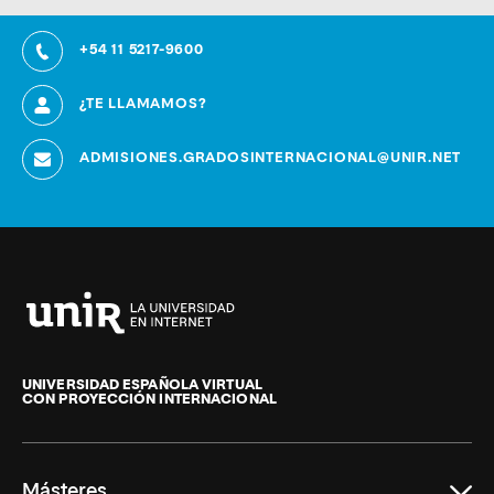
+54 11 5217-9600
¿TE LLAMAMOS?
ADMISIONES.GRADOSINTERNACIONAL@UNIR.NET
Universidad
Internacional
de
UNIVERSIDAD ESPAÑOLA VIRTUAL
CON PROYECCIÓN INTERNACIONAL
La
Rioja
Másteres