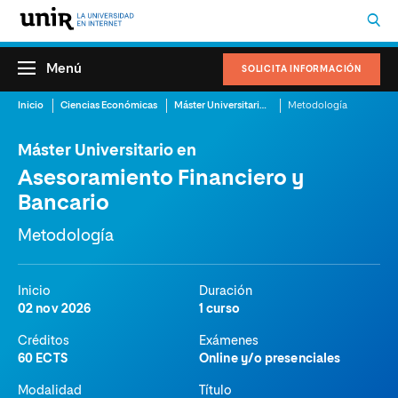
Menú
SOLICITA INFORMACIÓN
Inicio
Ciencias Económicas
Máster Universitario en Asesoramiento Financiero y Bancario
Metodología
Máster Universitario en
Asesoramiento Financiero y
Bancario
Metodología
Inicio
Duración
02 nov 2026
1 curso
Créditos
Exámenes
60 ECTS
Online y/o presenciales
Modalidad
Título