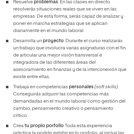
Resuelve
problemas
. En las clases en directo
resolverás situaciones reales que se viven en las
empresas. De esta forma, serás capaz de analizar y
poner en marcha estrategias que se aplican
diariamente en el mundo laboral.
Desarrolla un
proyecto
. Durante el curso realizarás
un trabajo que involucra varias asignaturas con el fin
de articular una mejor visión transversal e
integradora de las diferentes áreas del
asesoramiento en finanzas y de la interconexión que
existe entre ellas.
Trabaja en competencias
personales
(soft skills)
.
Conseguirás adquirir las competencias más
demandadas en el mundo laboral como gestión del
cambio, pensamiento creativo o pensamiento
crítico.
Crea
tu propio porfolio
. Toda esta experiencia
práctica la podrás exhibir en tu porfolio, al incluir las