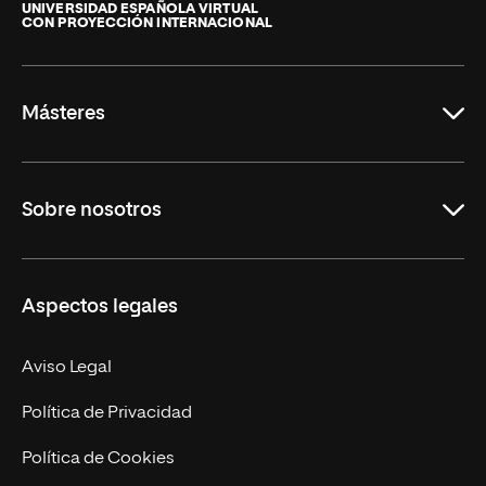
de
UNIVERSIDAD ESPAÑOLA VIRTUAL
CON PROYECCIÓN INTERNACIONAL
La
Rioja
Másteres
Educación
Sobre nosotros
Derecho
Ciencias de la Seguridad
Misión y Valores
Aspectos legales
Empresa
Nuestro Equipo
MBA
Contacto
Aviso Legal
Marketing y Comunicación
Política de Privacidad
Ingeniería
Política de Cookies