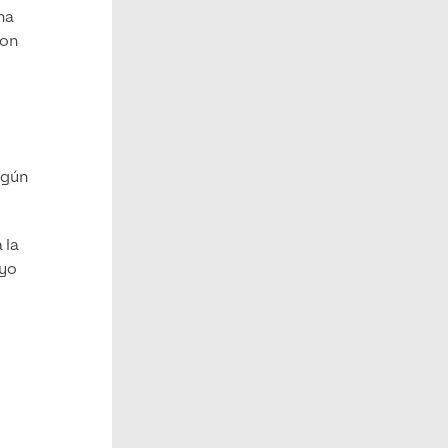
na
con
egún
 la
oyo