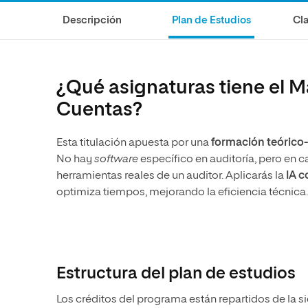
Diseño
Ingeniería y Tecnología
Descripción
Plan de Estudios
Cla
Ciencias de la Salud
Diseño
Ciencias Sociales
Ciencias de la Salud
Humanidades
Ciencias Sociales
¿Qué asignaturas tiene el Má
Artes
Humanidades
Cuentas?
Artes
Esta titulación apuesta por una
formación teórico-
Música
No hay
software
específico en auditoría, pero en 
herramientas reales de un auditor. Aplicarás la
IA c
optimiza tiempos, mejorando la eficiencia técnica
Estructura del plan de estudios
Los créditos del programa están repartidos de la s