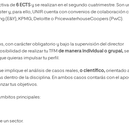
ctiva de
6 ECTS
y se realizan en el segundo cuatrimestre. Son u
ster y, para ello, UNIR cuenta con convenios de colaboración 
oung (E&Y), KPMG, Deloitte o PricewaterhouseCoopers (PwC).
ios, con carácter obligatorio y bajo la supervisión del director
osibilidad de realizar tu TFM
de manera individual o grupal,
s
que quieras impulsar tu perfil.
e implique el análisis de casos reales,
o científico,
orientado a
as dentro de la disciplina. En ambos casos contarás con el ap
anzar tus objetivos.
ámbitos principales:
e un sector.