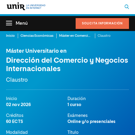
Menú
SOLICITA INFORMACIÓN
Inicio
Ciencias Económicas
Máster en Comercio Internacional
Claustro
Máster Universitario en
Dirección del Comercio y Negocios
Internacionales
Claustro
Inicio
Duración
02 nov 2026
1 curso
Créditos
Exámenes
60 ECTS
Online y/o presenciales
Modalidad
Título