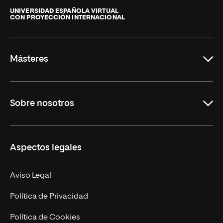
Internacional
de
UNIVERSIDAD ESPAÑOLA VIRTUAL
CON PROYECCIÓN INTERNACIONAL
La
Rioja
Másteres
Educación
Sobre nosotros
Derecho
Ciencias de la Seguridad
Misión y Valores
Aspectos legales
Empresa
Nuestro Equipo
MBA
Contacto
Aviso Legal
Marketing y Comunicación
Política de Privacidad
Ingeniería
Política de Cookies