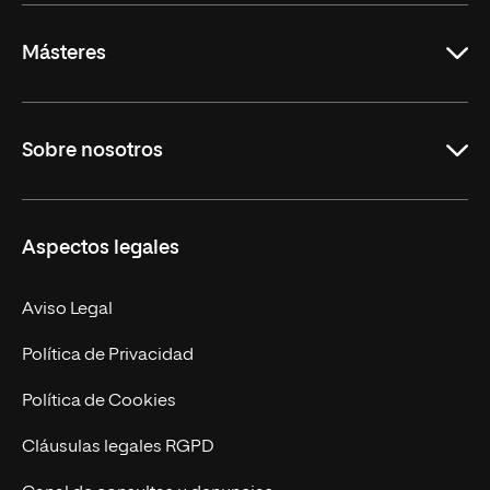
Másteres
Educación
Sobre nosotros
Derecho
Ciencias de la Seguridad
Misión y Valores
Aspectos legales
Empresa
Nuestro Equipo
MBA
Contacto
Aviso Legal
Marketing y Comunicación
Política de Privacidad
Ingeniería
Política de Cookies
Diseño
Cláusulas legales RGPD
Ciencias de la Salud