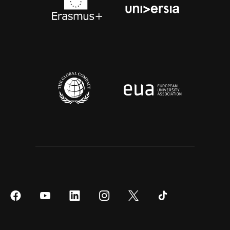
Síguenos
Síguenos
Síguenos
Síguenos
Síguenos
Síguenos
en
en
en
en
en
en
Facebook
YouTube
LinkedIn
Instagram
Twitter
Tiktok