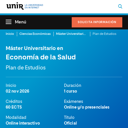
Menú
SOLICITA INFORMACIÓN
Inicio
Ciencias Económicas
Máster Universitario en Economía de la Salud
Plan de Estudios
Máster Universitario en
Economía de la Salud
Plan de Estudios
Inicio
Duración
02 nov 2026
1 curso
Créditos
Exámenes
60 ECTS
Online y/o presenciales
Modalidad
Título
Online interactivo
Oficial