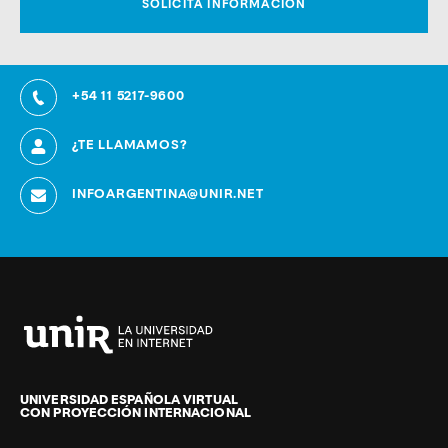
+54 11 5217-9600
¿TE LLAMAMOS?
INFOARGENTINA@UNIR.NET
Universidad
Internacional
de
UNIVERSIDAD ESPAÑOLA VIRTUAL
CON PROYECCIÓN INTERNACIONAL
La
Rioja