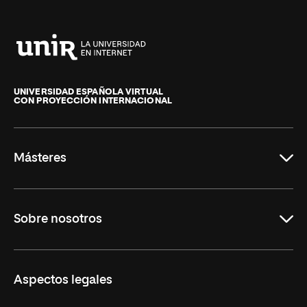
Universidad
Internacional
de
UNIVERSIDAD ESPAÑOLA VIRTUAL
CON PROYECCIÓN INTERNACIONAL
La
Rioja
Másteres
Educación
Sobre nosotros
Derecho
Ciencias de la Seguridad
Misión y Valores
Aspectos legales
Empresa
Nuestro Equipo