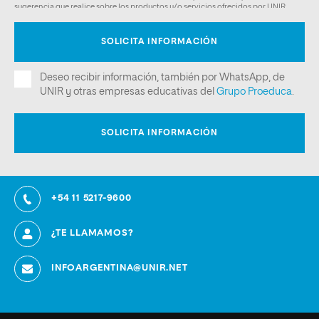
+54 11 5217-9600
¿TE LLAMAMOS?
INFOARGENTINA@UNIR.NET