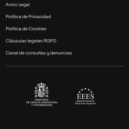
MBA
Contacto
Aviso Legal
Marketing y Comunicación
Política de Privacidad
Ingeniería
Política de Cookies
Diseño
Cláusulas legales RGPD
Ciencias de la Salud
Canal de consultas y denuncias
Artes y Humanidades