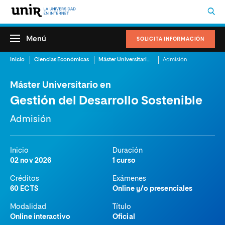
Menú
SOLICITA INFORMACIÓN
Inicio
Ciencias Económicas
Máster Universitario en Gestión del Desarrollo Sostenible
Admisión
Máster Universitario en
Gestión del Desarrollo Sostenible
Admisión
Inicio
Duración
02 nov 2026
1 curso
Créditos
Exámenes
60 ECTS
Online y/o presenciales
Modalidad
Título
Online interactivo
Oficial