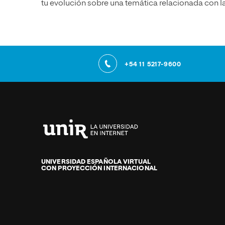
tu evolución sobre una temática relacionada con la 
+54 11 5217-9600
Universidad
Internacional
de
UNIVERSIDAD ESPAÑOLA VIRTUAL
CON PROYECCIÓN INTERNACIONAL
La
Rioja