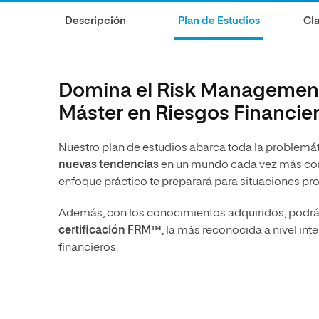
Diseño
Ingeniería y Tecnología
Descripción
Plan de Estudios
Cla
Ciencias de la Salud
Diseño
Ciencias Sociales
Ciencias de la Salud
Humanidades
Ciencias Sociales
Domina el Risk Management 
Artes
Humanidades
Máster en Riesgos Financie
Artes
Nuestro plan de estudios abarca toda la problemáti
Música
nuevas tendencias
en un mundo cada vez más comp
enfoque práctico te preparará para situaciones pro
Además, con los conocimientos adquiridos, podrás 
certificación F
RM™
, la más reconocida a nivel int
financieros.