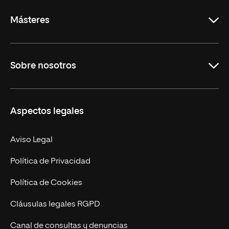
Másteres
Educación
Sobre nosotros
Derecho
Ciencias de la Seguridad
Misión y Valores
Aspectos legales
Empresa
Nuestro Equipo
MBA
Contacto
Aviso Legal
Marketing y Comunicación
Política de Privacidad
Ingeniería
Política de Cookies
Diseño
Cláusulas legales RGPD
Ciencias de la Salud
Canal de consultas y denuncias