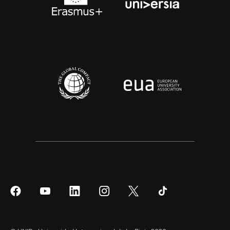
Síguenos
Síguenos
Síguenos
Síguenos
Síguenos
Síguenos
en
en
en
en
en
en
Facebook
YouTube
LinkedIn
Instagram
Twitter
Tiktok