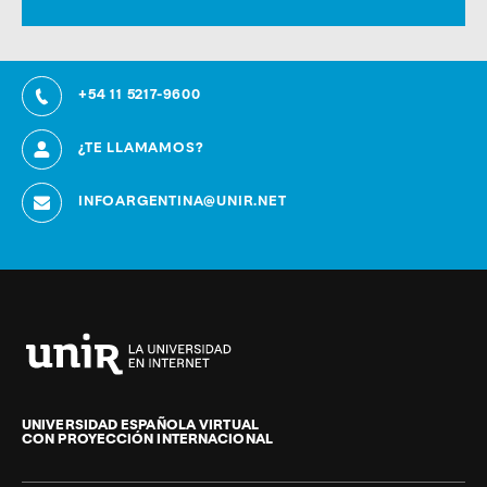
+54 11 5217-9600
¿TE LLAMAMOS?
INFOARGENTINA@UNIR.NET
Universidad
Internacional
de
UNIVERSIDAD ESPAÑOLA VIRTUAL
CON PROYECCIÓN INTERNACIONAL
La
Rioja