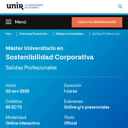
Menú
SOLICITA INFORMACIÓN
Inicio
Ciencias Económicas
Máster Universitario en Sostenibilidad Corporativa
Salidas Profesionales
Máster Universitario en
Sostenibilidad Corporativa
Salidas Profesionales
Inicio
Duración
02 nov 2026
1 curso
Créditos
Exámenes
60 ECTS
Online y/o presenciales
Modalidad
Título
Online interactivo
Oficial