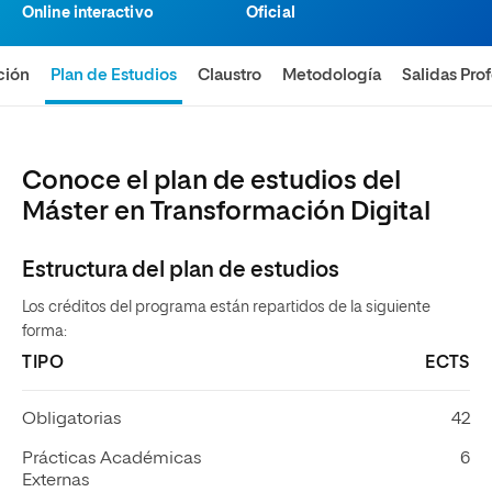
Online interactivo
Oficial
ción
Plan de Estudios
Claustro
Metodología
Salidas Pro
Conoce el plan de estudios del
Máster en Transformación Digital
Estructura del plan de estudios
Los créditos del programa están repartidos de la siguiente
forma:
TIPO
ECTS
Obligatorias
42
Prácticas Académicas
6
Externas