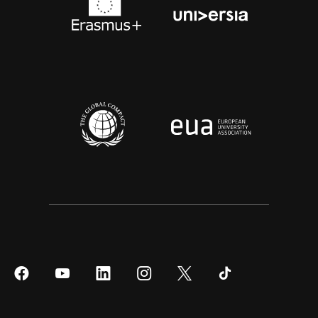
Síguenos
Síguenos
Síguenos
Síguenos
Síguenos
Síguenos
en
en
en
en
en
en
Facebook
YouTube
LinkedIn
Instagram
Twitter
Tiktok