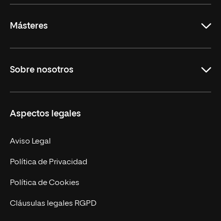
Másteres
Educación
Sobre nosotros
Derecho
Ciencias de la Seguridad
Misión y Valores
Aspectos legales
Empresa
Nuestro Equipo
MBA
Contacto
Aviso Legal
Marketing y Comunicación
Política de Privacidad
Ingeniería
Política de Cookies
Diseño
Cláusulas legales RGPD
Ciencias de la Salud