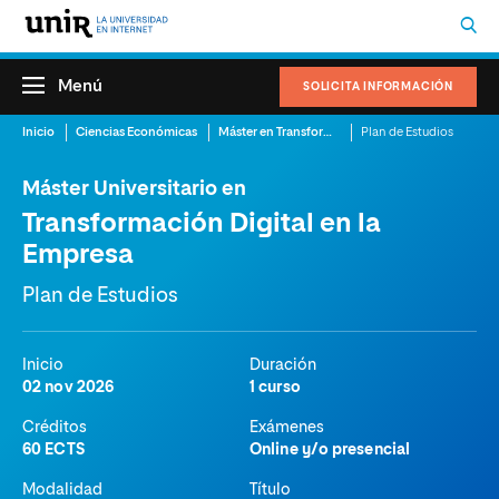
Menú
SOLICITA INFORMACIÓN
Inicio
Ciencias Económicas
Máster en Transformación Digital
Plan de Estudios
Máster Universitario en
Transformación Digital en la
Empresa
Plan de Estudios
Inicio
Duración
02 nov 2026
1 curso
Créditos
Exámenes
60 ECTS
Online y/o presencial
Modalidad
Título