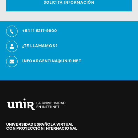
+54 11 5217-9600
¿TE LLAMAMOS?
INFOARGENTINA@UNIR.NET
Universidad
Internacional
de
UNIVERSIDAD ESPAÑOLA VIRTUAL
CON PROYECCIÓN INTERNACIONAL
La
Rioja