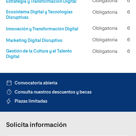
Obligatoria
6
Estrategia y Transformación Digital
Ecosistema Digital y Tecnologías
Obligatoria
6
Disruptivas
Obligatoria
6
Innovación y Transformación Digital
Obligatoria
6
Marketing Digital Disruptivo
Gestión de la Cultura y el Talento
Obligatoria
6
Digital
Convocatoria abierta
Consulta nuestros descuentos y becas
Plazas limitadas
Solicita información