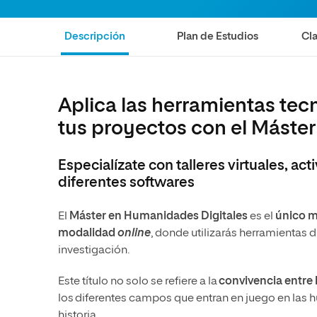
Diseño
Ingeniería y Tecnología
Ciencias de la Salud
Diseño
Descripción
Plan de Estudios
Cla
Ciencias Sociales
Ciencias de la Salud
Humanidades
Ciencias Sociales
Aplica las herramientas te
Artes
Humanidades
tus proyectos con el Máste
Artes
Música
Especialízate con talleres virtuales, act
diferentes softwares
El
Máster en Humanidades Digitales
es el
único má
modalidad
online
, donde utilizarás herramientas d
investigación.
Este título no solo se refiere a la
convivencia entre 
los diferentes campos que entran en juego en las hum
historia.