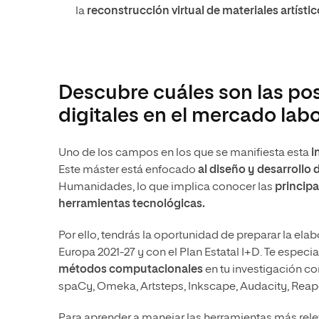
la
reconstrucción virtual de materiales artísti
Descubre cuáles son las po
digitales en el mercado labo
Uno de los campos en los que se manifiesta esta
i
Este máster está enfocado
al diseño y desarrollo 
Humanidades, lo que implica conocer las
princip
herramientas tecnológicas.
Por ello, tendrás la oportunidad de preparar la el
Europa 2021-27 y con el Plan Estatal I+D. Te especi
métodos computacionales
en tu investigación co
spaCy, Omeka, Artsteps, Inkscape, Audacity, Reaper
Para aprender a manejar las herramientas más relev