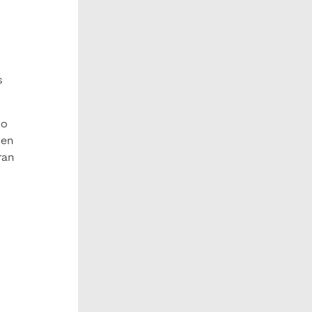
s
do
 en
ran