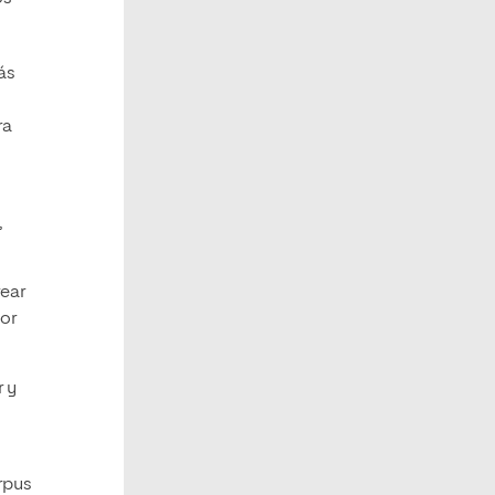
ás
ra
,
rear
or
r y
orpus