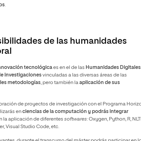
cos
.
sibilidades de las humanidades
ral
nnovación tecnológica
es en el de las
Humanidades Digitales
de investigaciones
vinculadas a las diversas áreas de las
ales metodologías
, pero también la
aplicación de sus
aboración de proyectos de investigación con el Programa Horiz
alizarás en
ciencias de la computación y podrás integrar
n la aplicación de diferentes
softwares
: Oxygen, Python, R, NLT
, Visual Studio Code, etc.
antes, durante el transcurso del máster podrás participar en l