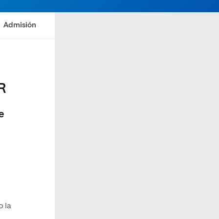
Admisión
R
de
o la