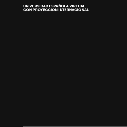
Internacional
de
UNIVERSIDAD ESPAÑOLA VIRTUAL
CON PROYECCIÓN INTERNACIONAL
La
Rioja