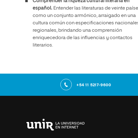
Comprender la riqueza cultural literaria en
español.
Entender las literaturas de veinte país
como un conjunto armónico, arraigado en una
cultura común con especificaciones nacionale
regionales, brindando una comprensión
enriquecedora de las influencias y contactos
literarios.
+54 11 5217-9600
Universidad