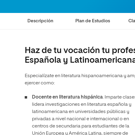
Diseño
Ingeniería y Tecnología
Ciencias de la Salud
Diseño
Descripción
Plan de Estudios
Cla
Ciencias Sociales
Ciencias de la Salud
Humanidades
Ciencias Sociales
Artes
Humanidades
Haz de tu vocación tu profes
Artes
Española y Latinoamerican
Música
Especialízate en literatura hispanoamericana y ampl
ejercer como:
Docente en literatura hispánica
. Imparte clase
lidera investigaciones en literatura española y
latinoamericana en universidades públicas y
privadas a nivel nacional e internacional o en
centros de secundaria para estudiantes de la
Unión Europea y América Latina, siempre de