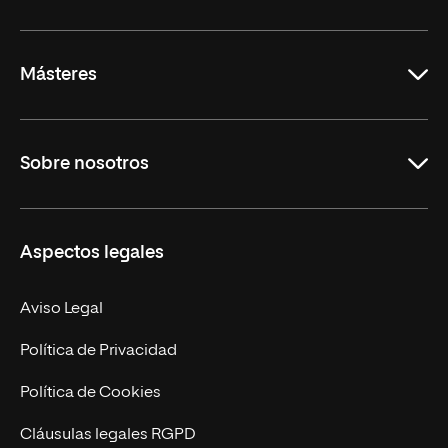
Rioja
Másteres
Educación
Sobre nosotros
Derecho
Ciencias de la Seguridad
Misión y Valores
Aspectos legales
Empresa
Nuestro Equipo
MBA
Contacto
Aviso Legal
Marketing y Comunicación
Política de Privacidad
Ingeniería
Política de Cookies
Diseño
Cláusulas legales RGPD