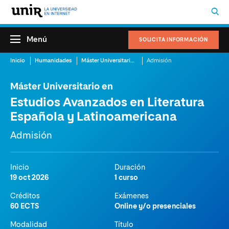
Menú
SOLICITA INFORMACIÓN
Inicio
Humanidades
Máster Universitario en Estudios Avanzados en Literatura Española y Latinoamericana
Admisión
Máster Universitario en
Estudios Avanzados en Literatura
Española y Latinoamericana
Admisión
Inicio
Duración
19 oct 2026
1 curso
Créditos
Exámenes
60 ECTS
Online y/o presenciales
Modalidad
Título