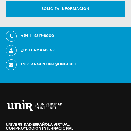
+54 11 5217-9600
¿TE LLAMAMOS?
INFOARGENTINA@UNIR.NET
Universidad
Internacional
de
UNIVERSIDAD ESPAÑOLA VIRTUAL
CON PROYECCIÓN INTERNACIONAL
La