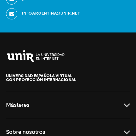
INFOARGENTINA@UNIR.NET
Universidad
Internacional
de
UNIVERSIDAD ESPAÑOLA VIRTUAL
CON PROYECCIÓN INTERNACIONAL
La
Rioja
Másteres
Educación
Sobre nosotros
Derecho