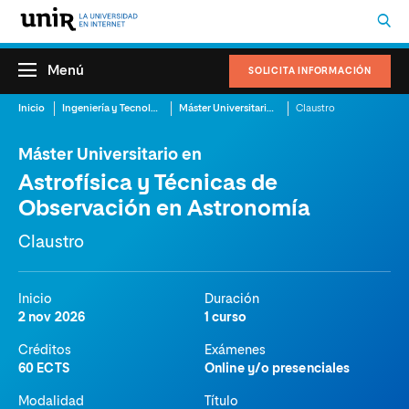
Menú
SOLICITA INFORMACIÓN
Inicio
Ingeniería y Tecnología
Máster Universitario en Astrofísica y Técnicas de Observación en Astronomía
Claustro
Máster Universitario en
Astrofísica y Técnicas de
Observación en Astronomía
Claustro
Inicio
Duración
2 nov 2026
1 curso
Créditos
Exámenes
60 ECTS
Online y/o presenciales
Modalidad
Título