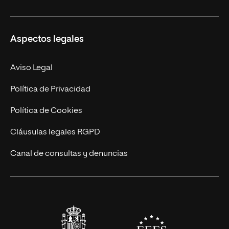
Ciencias de la Seguridad
Misión y Valores
Aspectos legales
Empresa
Nuestro Equipo
MBA
Contacto
Aviso Legal
Marketing y Comunicación
Política de Privacidad
Ingeniería
Política de Cookies
Diseño
Cláusulas legales RGPD
Ciencias de la Salud
Canal de consultas y denuncias
Artes y Humanidades