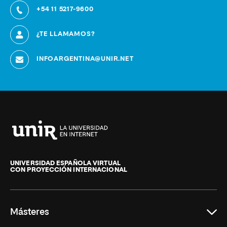
+54 11 5217-9600
¿TE LLAMAMOS?
INFOARGENTINA@UNIR.NET
Universidad
Internacional
de
UNIVERSIDAD ESPAÑOLA VIRTUAL
CON PROYECCIÓN INTERNACIONAL
La
Rioja
Másteres