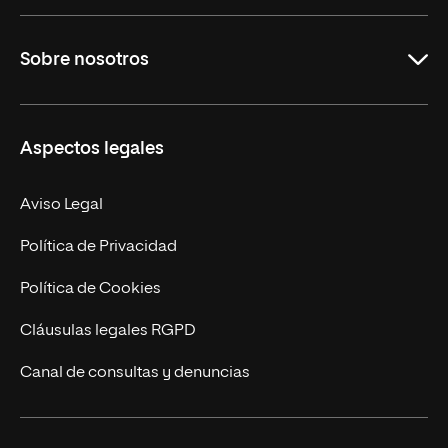
Educación
Sobre nosotros
Derecho
Ciencias de la Seguridad
Misión y Valores
Aspectos legales
Empresa
Nuestro Equipo
MBA
Contacto
Aviso Legal
Marketing y Comunicación
Política de Privacidad
Ingeniería
Política de Cookies
Diseño
Cláusulas legales RGPD
Ciencias de la Salud
Canal de consultas y denuncias
Artes y Humanidades