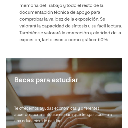
memoria del Trabajo y todo el resto de la
documentación técnica de apoyo para
comprobar la validez de la exposición. Se
valorará la capacidad de síntesis y su fácil lectura.
También se valorará la corrección y claridad de la
expresión, tanto escrita como gráfica: 50%.
Becas para estudiar
Reconocimiento de créditos
Te ofrecemos ayudas económicas y diferentes
acuerdos con instituciones para que tengas acceso a
una educación de calidad.
Si tienes estudios previos, puedes solicitar un