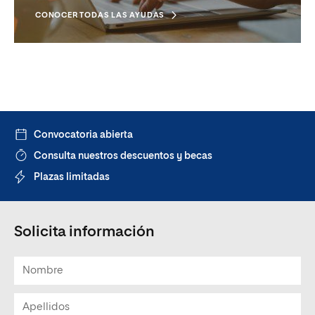
reconocimiento de créditos y reducir el tiempo de
CONOCER TODAS LAS AYUDAS
obtención del título que quieres cursar.
VER LOS REQUISITOS
Convocatoria abierta
Consulta nuestros descuentos y becas
Plazas limitadas
Solicita información