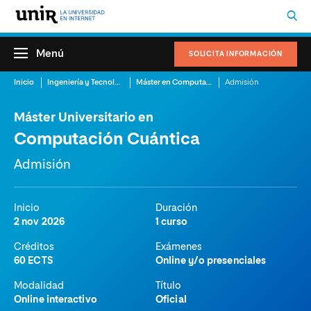
Menú
SOLICITA INFORMACIÓN
Inicio
Ingeniería y Tecnología
Máster en Computación Cuántica
Admisión
Máster Universitario en
Computación Cuántica
Admisión
Inicio
Duración
2 nov 2026
1 curso
Créditos
Exámenes
60 ECTS
Online y/o presenciales
Modalidad
Título
Online interactivo
Oficial