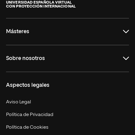
de
UNIVERSIDAD ESPAÑOLA VIRTUAL
CON PROYECCIÓN INTERNACIONAL
La
Rioja
Másteres
Educación
Sobre nosotros
Derecho
Ciencias de la Seguridad
Misión y Valores
Aspectos legales
Empresa
Nuestro Equipo
MBA
Contacto
Aviso Legal
Marketing y Comunicación
Política de Privacidad
Ingeniería
Política de Cookies