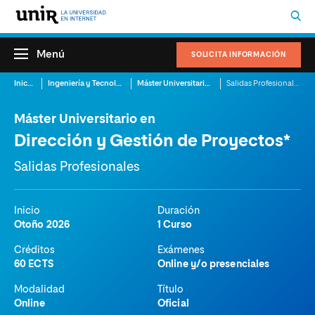
Menú
SOLICITA INFORMACIÓN
Inicio
Ingeniería y Tecnología
Máster Universitario en Dirección y Gestión de Proyectos
Salidas Profesionales
Máster Universitario en
Dirección y Gestión de Proyectos*
Salidas Profesionales
Inicio
Duración
Otoño 2026
1 Curso
Créditos
Exámenes
60 ECTS
Online y/o presenciales
Modalidad
Título
Online
Oficial