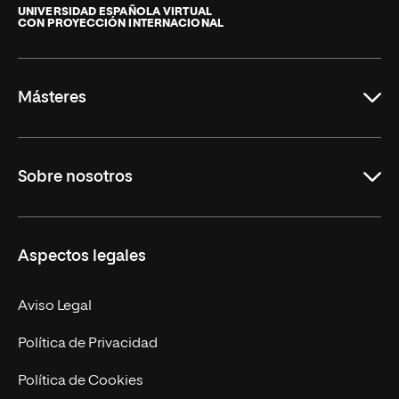
de
UNIVERSIDAD ESPAÑOLA VIRTUAL
CON PROYECCIÓN INTERNACIONAL
La
Rioja
Másteres
Educación
Sobre nosotros
Derecho
Ciencias de la Seguridad
Misión y Valores
Aspectos legales
Empresa
Nuestro Equipo
MBA
Contacto
Aviso Legal
Marketing y Comunicación
Política de Privacidad
Ingeniería
Política de Cookies