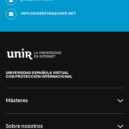
INFOARGENTINA@UNIR.NET
Universidad
Internacional
de
UNIVERSIDAD ESPAÑOLA VIRTUAL
CON PROYECCIÓN INTERNACIONAL
La
Rioja
Másteres
Educación
Sobre nosotros