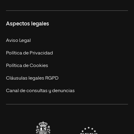
Derecho
Ciencias de la Seguridad
Misión y Valores
Aspectos legales
Empresa
Nuestro Equipo
MBA
Contacto
Aviso Legal
Marketing y Comunicación
Política de Privacidad
Ingeniería
Política de Cookies
Diseño
Cláusulas legales RGPD
Ciencias de la Salud
Canal de consultas y denuncias
Artes y Humanidades