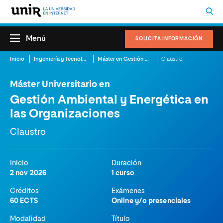
Menú
SOLICITA INFORMACIÓN
Inicio
Ingeniería y Tecnología
Máster en Gestión Ambiental
Claustro
Máster Universitario en
Gestión Ambiental y Energética en
las Organizaciones
Claustro
Inicio
Duración
2 nov 2026
1 curso
Créditos
Exámenes
60 ECTS
Online y/o presenciales
Modalidad
Título