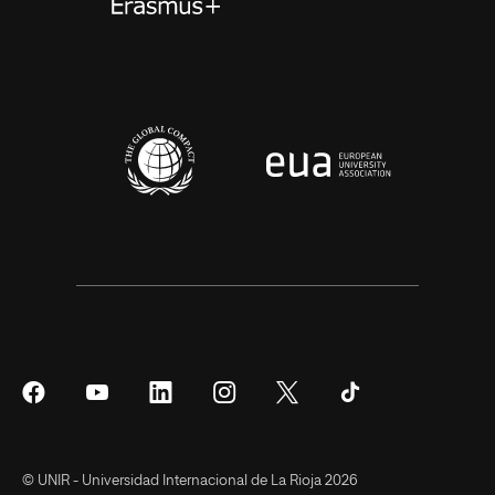
Síguenos
Síguenos
Síguenos
Síguenos
Síguenos
Síguenos
en
en
en
en
en
en
Facebook
YouTube
LinkedIn
Instagram
Twitter
Tiktok
© UNIR - Universidad Internacional de La Rioja 2026