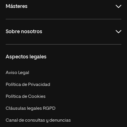
Másteres
Educación
Sobre nosotros
Derecho
Ciencias de la Seguridad
Misión y Valores
Aspectos legales
Empresa
Nuestro Equipo
MBA
Contacto
Aviso Legal
Marketing y Comunicación
Política de Privacidad
Ingeniería
Política de Cookies
Diseño
Cláusulas legales RGPD
Ciencias de la Salud
Canal de consultas y denuncias