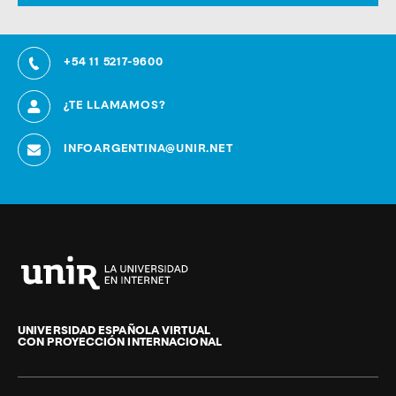
+54 11 5217-9600
¿TE LLAMAMOS?
INFOARGENTINA@UNIR.NET
Universidad
Internacional
de
UNIVERSIDAD ESPAÑOLA VIRTUAL
CON PROYECCIÓN INTERNACIONAL
La
Rioja