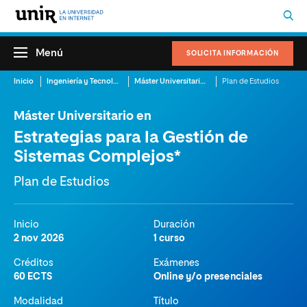
Menú
SOLICITA INFORMACIÓN
Inicio
Ingeniería y Tecnología
Máster Universitario en Estrategias para la Gestión de Sistemas Complejos
Plan de Estudios
Máster Universitario en
Estrategias para la Gestión de
Sistemas Complejos*
Plan de Estudios
Inicio
Duración
2 nov 2026
1 curso
Créditos
Exámenes
60 ECTS
Online y/o presenciales
Modalidad
Título