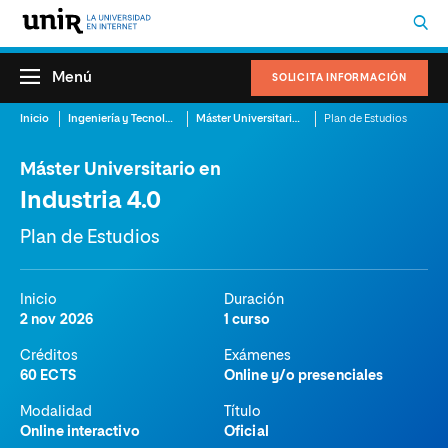
Menú
SOLICITA INFORMACIÓN
Inicio
Ingeniería y Tecnología
Máster Universitario en Industria 4.0
Plan de Estudios
Máster Universitario en
Industria 4.0
Plan de Estudios
Inicio
Duración
2 nov 2026
1 curso
Créditos
Exámenes
60 ECTS
Online y/o presenciales
Modalidad
Título
Online interactivo
Oficial