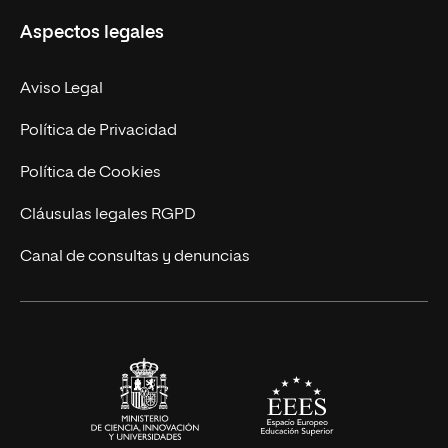
Misión y Valores
Aspectos legales
Empresa
Nuestro Equipo
MBA
Contacto
Aviso Legal
Marketing y Comunicación
Política de Privacidad
Ingeniería
Política de Cookies
Diseño
Cláusulas legales RGPD
Ciencias de la Salud
Canal de consultas y denuncias
Artes y Humanidades