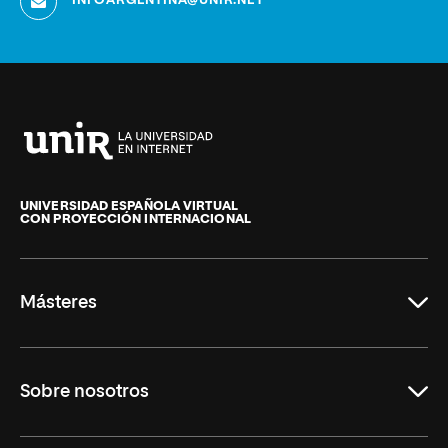
INFOARGENTINA@UNIR.NET
Universidad
Internacional
de
UNIVERSIDAD ESPAÑOLA VIRTUAL
CON PROYECCIÓN INTERNACIONAL
La
Rioja
Másteres
Educación
Sobre nosotros
Derecho
Ciencias de la Seguridad