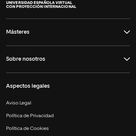
de
UNIVERSIDAD ESPAÑOLA VIRTUAL
CON PROYECCIÓN INTERNACIONAL
La
Rioja
Másteres
Educación
Sobre nosotros
Derecho
Ciencias de la Seguridad
Misión y Valores
Aspectos legales
Empresa
Nuestro Equipo
MBA
Contacto
Aviso Legal
Marketing y Comunicación
Política de Privacidad
Ingeniería
Política de Cookies