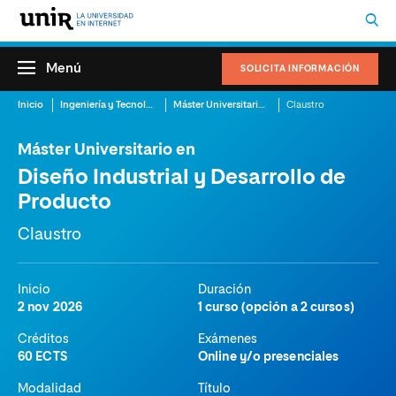
Menú
SOLICITA INFORMACIÓN
Inicio
Ingeniería y Tecnología
Máster Universitario en Diseño Industrial y Desarrollo de Producto
Claustro
Máster Universitario en
Diseño Industrial y Desarrollo de
Producto
Claustro
Inicio
Duración
2 nov 2026
1 curso (opción a 2 cursos)
Créditos
Exámenes
60 ECTS
Online y/o presenciales
Modalidad
Título