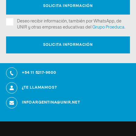
+54 11 5217-9600
¿TE LLAMAMOS?
INFOARGENTINA@UNIR.NET