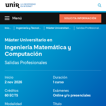
Menú
SOLICITA INFORMACIÓN
Inicio
Ingeniería y Tecnología
Máster Universitario en Ingeniería Matemática y Computación
Salidas Profesionales
Máster Universitario en
Ingeniería Matemática y
Computación
Salidas Profesionales
Inicio
Duración
2 nov 2026
1 curso
Créditos
Exámenes
60 ECTS
Online y/o presenciales
Modalidad
Título