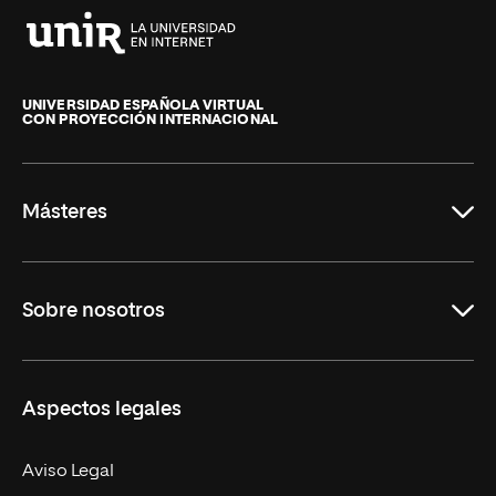
Universidad
Internacional
de
UNIVERSIDAD ESPAÑOLA VIRTUAL
CON PROYECCIÓN INTERNACIONAL
La
Rioja
Másteres
Educación
Sobre nosotros
Derecho
Ciencias de la Seguridad
Misión y Valores
Aspectos legales
Empresa
Nuestro Equipo
MBA
Contacto
Aviso Legal