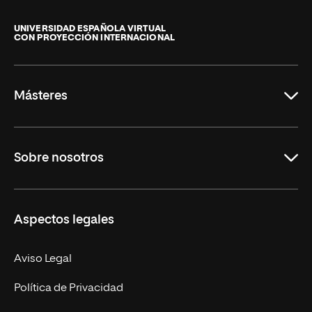
Universidad
Internacional
de
UNIVERSIDAD ESPAÑOLA VIRTUAL
CON PROYECCIÓN INTERNACIONAL
La
Rioja
Másteres
Educación
Sobre nosotros
Derecho
Ciencias de la Seguridad
Misión y Valores
Aspectos legales
Empresa
Nuestro Equipo
MBA
Contacto
Aviso Legal
Marketing y Comunicación
Política de Privacidad
Ingeniería