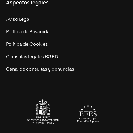
Aspectos legales
Empresa
Nuestro Equipo
MBA
Contacto
Aviso Legal
Marketing y Comunicación
Política de Privacidad
Ingeniería
Política de Cookies
Diseño
Cláusulas legales RGPD
Ciencias de la Salud
Canal de consultas y denuncias
Artes y Humanidades