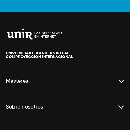
Universidad
Internacional
de
UNIVERSIDAD ESPAÑOLA VIRTUAL
CON PROYECCIÓN INTERNACIONAL
La
Rioja
Másteres
Educación
Sobre nosotros
Derecho
Ciencias de la Seguridad
Misión y Valores