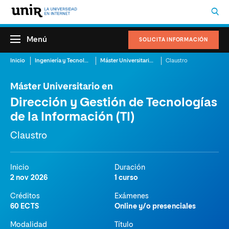
Menú
SOLICITA INFORMACIÓN
Inicio
Ingeniería y Tecnología
Máster Universitario en Dirección y Gestión de Tecnologías de la Información (TI)
Claustro
Máster Universitario en
Dirección y Gestión de Tecnologías
de la Información (TI)
Claustro
Inicio
Duración
2 nov 2026
1 curso
Créditos
Exámenes
60 ECTS
Online y/o presenciales
Modalidad
Título