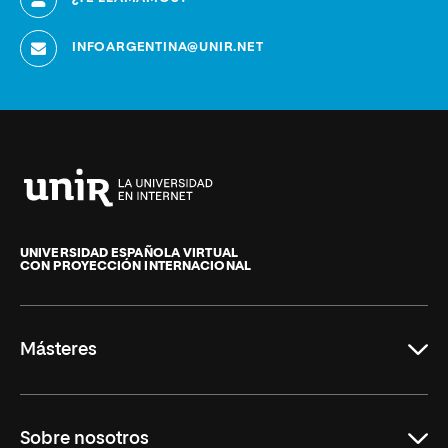
INFOARGENTINA@UNIR.NET
Universidad
Internacional
de
UNIVERSIDAD ESPAÑOLA VIRTUAL
CON PROYECCIÓN INTERNACIONAL
La
Rioja
Másteres
Educación
Sobre nosotros
Derecho