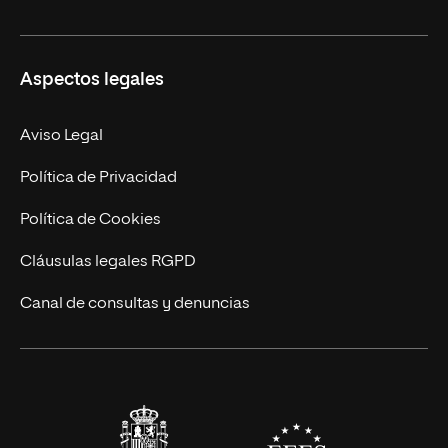
Ciencias de la Seguridad
Misión y Valores
Aspectos legales
Empresa
Nuestro Equipo
MBA
Contacto
Aviso Legal
Marketing y Comunicación
Política de Privacidad
Ingeniería
Política de Cookies
Diseño
Cláusulas legales RGPD
Ciencias de la Salud
Canal de consultas y denuncias
Artes y Humanidades