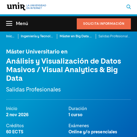
Menú
SOLICITA INFORMACIÓN
Inicio
Ingeniería y Tecnología
Máster en Big Data Online
Salidas Profesionales
Máster Universitario en
Análisis y Visualización de Datos
Masivos / Visual Analytics & Big
Data
Salidas Profesionales
Inicio
Duración
2 nov 2026
1 curso
Créditos
Exámenes
60 ECTS
Online y/o presenciales