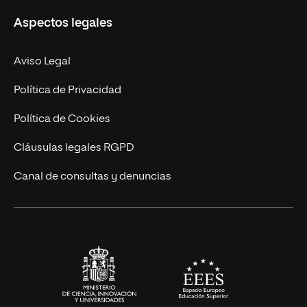
Misión y Valores
Aspectos legales
Empresa
Nuestro Equipo
MBA
Contacto
Aviso Legal
Marketing y Comunicación
Política de Privacidad
Ingeniería
Política de Cookies
Diseño
Cláusulas legales RGPD
Ciencias de la Salud
Canal de consultas y denuncias
Artes y Humanidades