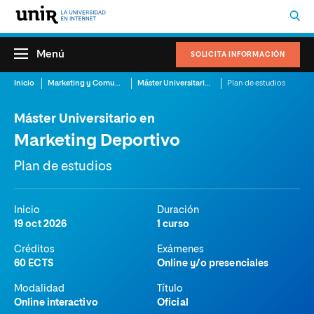
Menú
SOLICITA INFORMACIÓN
Inicio
Marketing y Comunicación
Máster Universitario en Marketing Deportivo
Plan de estudios
Máster Universitario en
Marketing Deportivo
Plan de estudios
Inicio
Duración
19 oct 2026
1 curso
Créditos
Exámenes
60 ECTS
Online y/o presenciales
Modalidad
Título
Online interactivo
Oficial