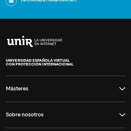
INFOARGENTINA@UNIR.NET
Universidad
Internacional
de
UNIVERSIDAD ESPAÑOLA VIRTUAL
CON PROYECCIÓN INTERNACIONAL
La
Rioja
Másteres
Educación
Sobre nosotros
Derecho
Ciencias de la Seguridad