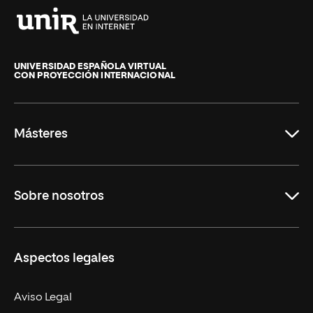
Universidad
Internacional
de
UNIVERSIDAD ESPAÑOLA VIRTUAL
CON PROYECCIÓN INTERNACIONAL
La
Rioja
Másteres
Educación
Sobre nosotros
Derecho
Ciencias de la Seguridad
Misión y Valores
Aspectos legales
Empresa
Nuestro Equipo
MBA
Contacto
Aviso Legal