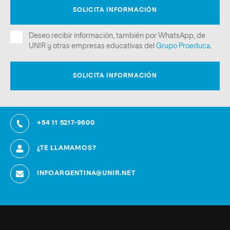
+54 11 5217-9600
¿TE LLAMAMOS?
INFOARGENTINA@UNIR.NET