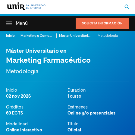
Menú
SOLICITA INFORMACIÓN
Inicio
Marketing y Comunicación
Máster Universitario en Marketing Farmacéutico
Metodología
Máster Universitario en
Marketing Farmacéutico
Metodología
Inicio
Duración
02 nov 2026
1 curso
Créditos
Exámenes
60 ECTS
Online y/o presenciales
Modalidad
Título
Online interactivo
Oficial