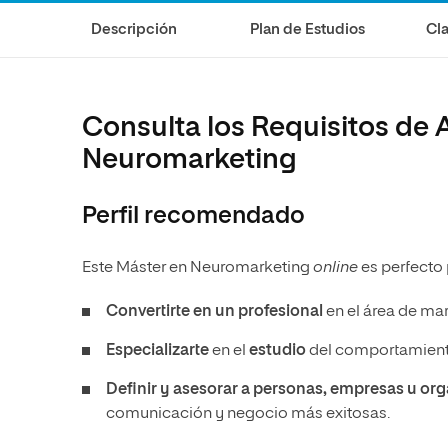
Diseño
Ingeniería y Tecnología
Descripción
Plan de Estudios
Cla
Ciencias de la Salud
Diseño
Ciencias Sociales
Ciencias de la Salud
Humanidades
Ciencias Sociales
Consulta los Requisitos de 
Artes
Humanidades
Neuromarketing
Artes
Perfil recomendado
Música
Este Máster en Neuromarketing
online
es perfecto 
Convertirte en un profesional
en el área de ma
Especializarte
en el
estudio
del comportamient
Definir y asesorar a personas, empresas u or
comunicación y negocio más exitosas.