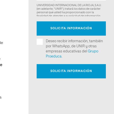
de
e
ue
a