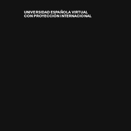
Universidad
Internacional
de
UNIVERSIDAD ESPAÑOLA VIRTUAL
CON PROYECCIÓN INTERNACIONAL
La
Rioja