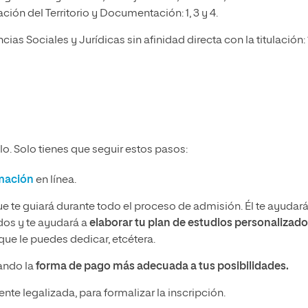
ión del Territorio y Documentación: 1, 3 y 4.
s Sociales y Jurídicas sin afinidad directa con la titulación: 1
o. Solo tienes que seguir estos pasos:
rmación
en línea.
ue te guiará durante todo el proceso de admisión. Él te ayudará
idos y te ayudará a
elaborar tu plan de estudios personalizado
ue le puedes dedicar, etcétera.
nando la
forma de pago más adecuada a tus posibilidades.
nte legalizada, para formalizar la inscripción.