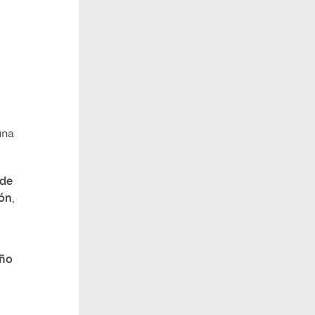
una
 de
ión
,
año