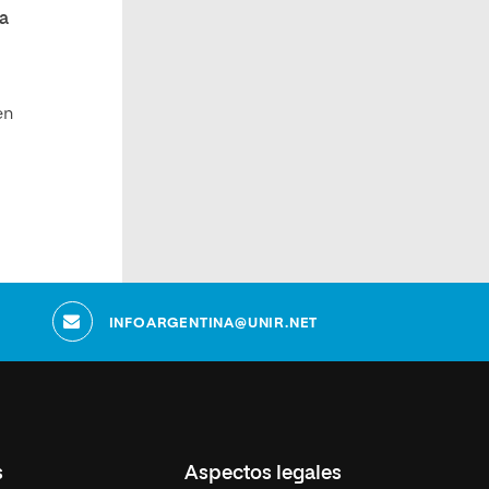
ta
en
s
INFOARGENTINA@UNIR.NET
s
Aspectos legales