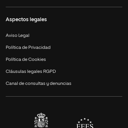
Ciencias de la Seguridad
Misión y Valores
Aspectos legales
Empresa
Nuestro Equipo
MBA
Contacto
Aviso Legal
Marketing y Comunicación
Política de Privacidad
Ingeniería
Política de Cookies
Diseño
Cláusulas legales RGPD
Ciencias de la Salud
Canal de consultas y denuncias
Artes y Humanidades