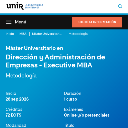
Menú
SOLICITA INFORMACIÓN
Inicio
MBA
Máster Universitario en Dirección y Administración de Empresas – Executive MBA
Metodología
Máster Universitario en
Dirección y Administración de
Empresas - Executive MBA
Metodología
Inicio
Duración
28 sep 2026
1 curso
Créditos
Exámenes
72 ECTS
Online y/o presenciales
Modalidad
Título