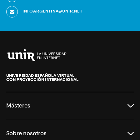
INFOARGENTINA@UNIR.NET
Universidad
Internacional
de
UNIVERSIDAD ESPAÑOLA VIRTUAL
CON PROYECCIÓN INTERNACIONAL
La
Rioja
Másteres
Educación
Sobre nosotros
Derecho