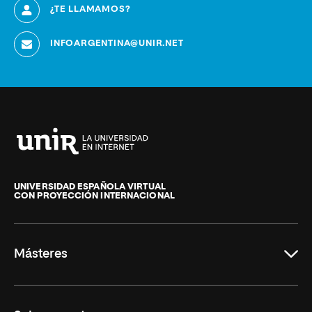
¿TE LLAMAMOS?
INFOARGENTINA@UNIR.NET
Universidad
Internacional
de
UNIVERSIDAD ESPAÑOLA VIRTUAL
CON PROYECCIÓN INTERNACIONAL
La
Rioja
Másteres
Educación