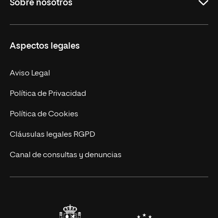
Sobre nosotros
Derecho
Ciencias de la Seguridad
Misión y Valores
Aspectos legales
Empresa
Nuestro Equipo
MBA
Contacto
Aviso Legal
Marketing y Comunicación
Política de Privacidad
Ingeniería
Política de Cookies
Diseño
Cláusulas legales RGPD
Ciencias de la Salud
Canal de consultas y denuncias
Artes y Humanidades