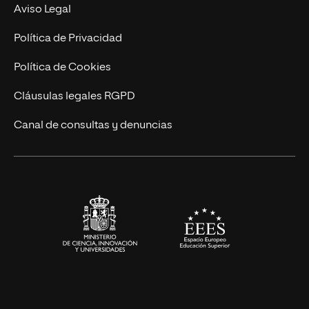
MBA
Contacto
Aviso Legal
Marketing y Comunicación
Política de Privacidad
Ingeniería
Política de Cookies
Diseño
Cláusulas legales RGPD
Ciencias de la Salud
Canal de consultas y denuncias
Artes y Humanidades