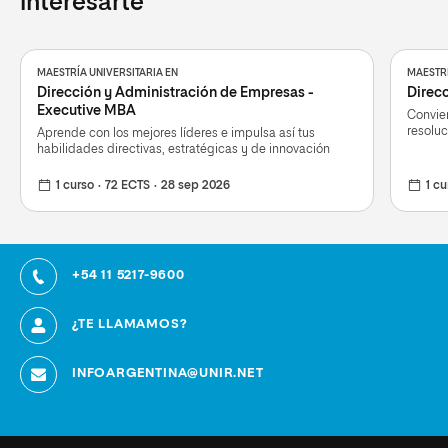
interesarte
MAESTRÍA UNIVERSITARIA EN
MAESTRÍ
Dirección y Administración de Empresas -
Direcc
Executive MBA
Convier
resoluc
Aprende con los mejores líderes e impulsa así tus
habilidades directivas, estratégicas y de innovación
1 curso
72 ECTS
28 sep 2026
1 cu
+54 11 5217-9600
¿TE LLAMAMOS?
INFOARGENTINA@UNIR.NET