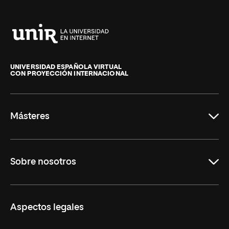
Universidad
Internacional
de
UNIVERSIDAD ESPAÑOLA VIRTUAL
CON PROYECCIÓN INTERNACIONAL
La
Rioja
Másteres
Educación
Sobre nosotros
Derecho
Ciencias de la Seguridad
Misión y Valores
Aspectos legales
Empresa
Nuestro Equipo