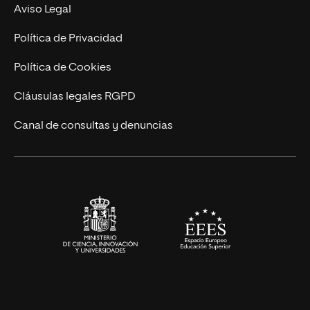
MBA
Contacto
Aviso Legal
Marketing y Comunicación
Política de Privacidad
Ingeniería
Política de Cookies
Diseño
Cláusulas legales RGPD
Ciencias de la Salud
Canal de consultas y denuncias
Artes y Humanidades