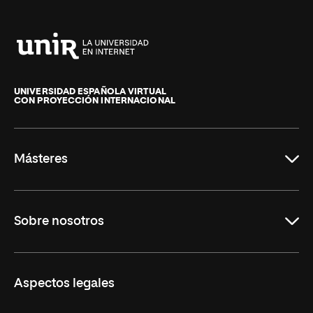
Universidad
Internacional
de
UNIVERSIDAD ESPAÑOLA VIRTUAL
CON PROYECCIÓN INTERNACIONAL
La
Rioja
Másteres
Educación
Sobre nosotros
Derecho
Ciencias de la Seguridad
Misión y Valores
Aspectos legales
Empresa
Nuestro Equipo