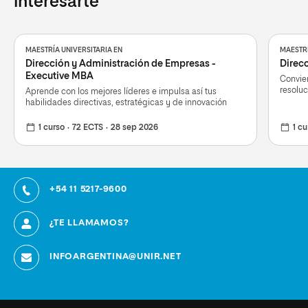
interesarte
MAESTRÍA UNIVERSITARIA EN
MAESTRÍ
Dirección y Administración de Empresas -
Direcc
Executive MBA
Convier
resoluc
Aprende con los mejores líderes e impulsa así tus
habilidades directivas, estratégicas y de innovación
1 curso
72 ECTS
28 sep 2026
1 cu
+54 11 5217-9600
¿TE LLAMAMOS?
INFOARGENTINA@UNIR.NET