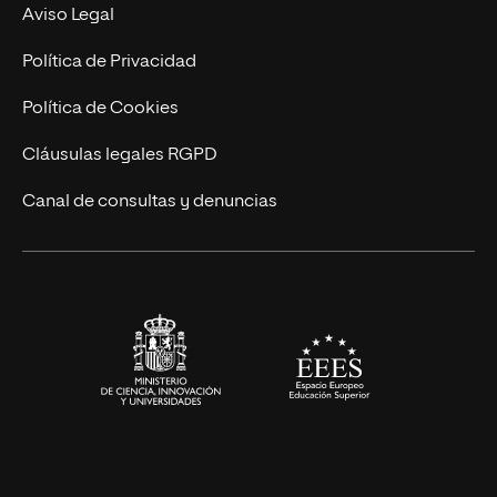
MBA
Contacto
Aviso Legal
Marketing y Comunicación
Política de Privacidad
Ingeniería
Política de Cookies
Diseño
Cláusulas legales RGPD
Ciencias de la Salud
Canal de consultas y denuncias
Artes y Humanidades