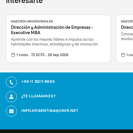
interesarte
MAESTRÍA UNIVERSITARIA EN
MAESTRÍ
Dirección y Administración de Empresas -
Direcc
Executive MBA
Convier
resoluc
Aprende con los mejores líderes e impulsa así tus
habilidades directivas, estratégicas y de innovación
1 curso
72 ECTS
28 sep 2026
1 cu
+54 11 5217-9600
¿TE LLAMAMOS?
INFOARGENTINA@UNIR.NET