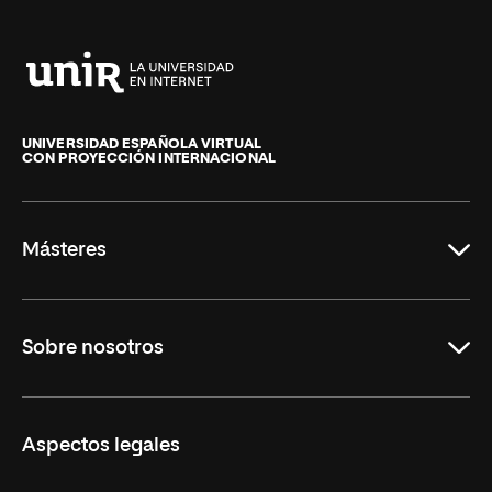
Universidad
Internacional
de
UNIVERSIDAD ESPAÑOLA VIRTUAL
CON PROYECCIÓN INTERNACIONAL
La
Rioja
Másteres
Educación
Sobre nosotros
Derecho
Ciencias de la Seguridad
Misión y Valores
Aspectos legales
Empresa
Nuestro Equipo