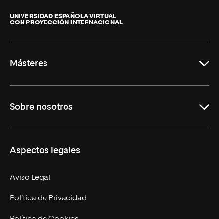
Universidad
Internacional
de
UNIVERSIDAD ESPAÑOLA VIRTUAL
CON PROYECCIÓN INTERNACIONAL
La
Rioja
Másteres
Educación
Sobre nosotros
Derecho
Ciencias de la Seguridad
Misión y Valores
Aspectos legales
Empresa
Nuestro Equipo
MBA
Contacto
Aviso Legal
Marketing y Comunicación
Política de Privacidad
Ingeniería
Política de Cookies