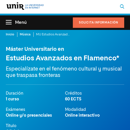
Menú
SOLICITA INFORMACIÓN
Inicio
Música
MU Estudios Avanzados en Flamenco
Máster Universitario en
Estudios Avanzados en Flamenco*
Especialízate en el fenómeno cultural y musical
que traspasa fronteras
Duración
Créditos
1 curso
60 ECTS
Exámenes
Modalidad
Online y/o presenciales
Online interactivo
Título