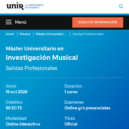
Menú
SOLICITA INFORMACIÓN
Inicio
Música
Máster Universitario en Investigación Musical
Salidas Profesionales
Máster Universitario en
Investigación Musical
Salidas Profesionales
Inicio
Duración
19 oct 2026
1 curso
Créditos
Exámenes
60 ECTS
Online y/o presenciales
Modalidad
Título
Online interactivo
Oficial