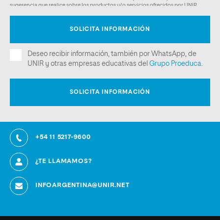
+54 11 5217-9600
¿TE LLAMAMOS?
INFOARGENTINA@UNIR.NET