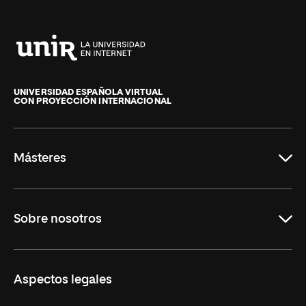
Universidad
Internacional
de
UNIVERSIDAD ESPAÑOLA VIRTUAL
CON PROYECCIÓN INTERNACIONAL
La
Rioja
Másteres
Educación
Sobre nosotros
Derecho
Ciencias de la Seguridad
Misión y Valores
Aspectos legales
Empresa
Nuestro Equipo