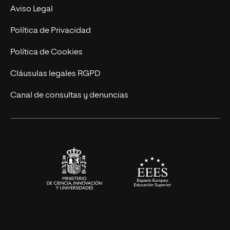
MBA
Contacto
Aviso Legal
Marketing y Comunicación
Política de Privacidad
Ingeniería
Política de Cookies
Diseño
Cláusulas legales RGPD
Ciencias de la Salud
Canal de consultas y denuncias
Artes y Humanidades