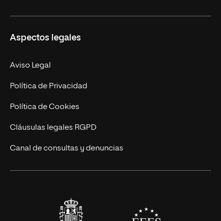
Ciencias de la Seguridad
Misión y Valores
Aspectos legales
Empresa
Nuestro Equipo
MBA
Contacto
Aviso Legal
Marketing y Comunicación
Política de Privacidad
Ingeniería
Política de Cookies
Diseño
Cláusulas legales RGPD
Ciencias de la Salud
Canal de consultas y denuncias
Artes y Humanidades