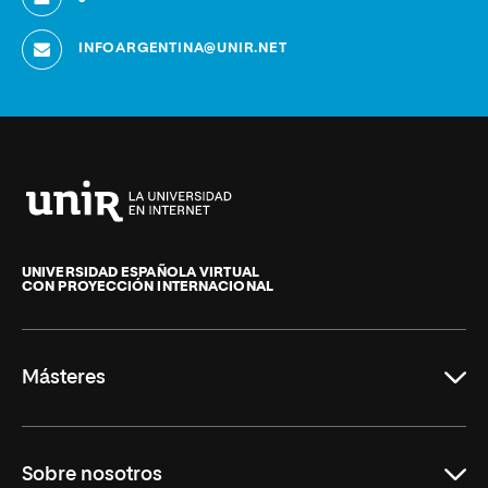
INFOARGENTINA@UNIR.NET
Universidad
Internacional
de
UNIVERSIDAD ESPAÑOLA VIRTUAL
CON PROYECCIÓN INTERNACIONAL
La
Rioja
Másteres
Educación
Sobre nosotros
Derecho