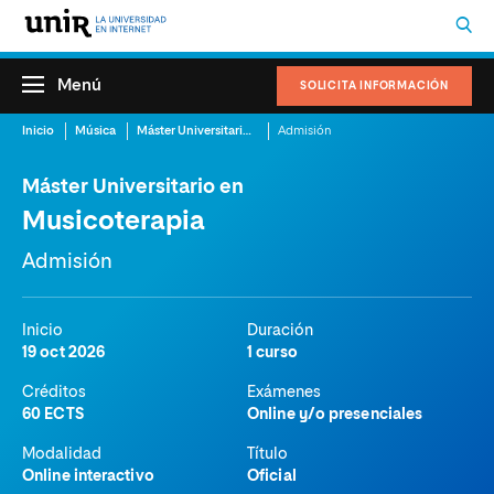
Menú
SOLICITA INFORMACIÓN
Inicio
Música
Máster Universitario en Musicoterapia
Admisión
Máster Universitario en
Musicoterapia
Admisión
Inicio
Duración
19 oct 2026
1 curso
Créditos
Exámenes
60 ECTS
Online y/o presenciales
Modalidad
Título
Online interactivo
Oficial