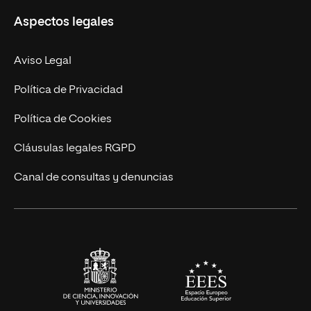
Aspectos legales
Empresa
Nuestro Equipo
MBA
Contacto
Aviso Legal
Marketing y Comunicación
Política de Privacidad
Ingeniería
Política de Cookies
Diseño
Cláusulas legales RGPD
Ciencias de la Salud
Canal de consultas y denuncias
Artes y Humanidades