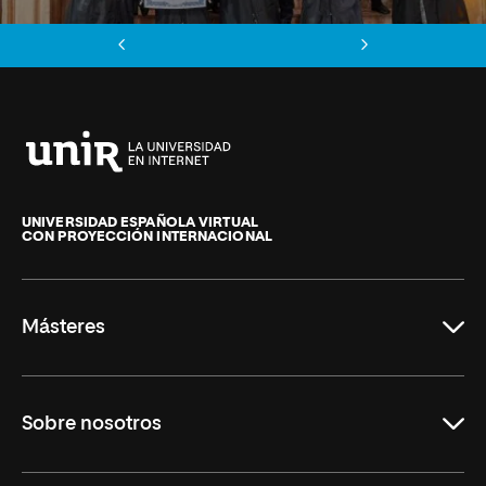
Anterior
Siguiente
Universidad
Internacional
de
UNIVERSIDAD ESPAÑOLA VIRTUAL
CON PROYECCIÓN INTERNACIONAL
La
Rioja
Másteres
Educación
Sobre nosotros
Derecho
Ciencias de la Seguridad
Misión y Valores